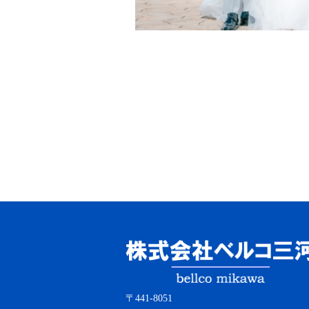
〒441-8051